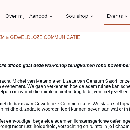
e
Over mij
Aanbod
Soulshop
Events
M & GEWELDLOZE COMMUNICATIE
lle afloop gaat deze workshop terugkomen rond november! 
racht, Michel van Metanoia en Lizette van Centrum Satori, on
evenement. We gaan verkennen hoe de adem ruimte kan schep
n om vanuit die ruimte in verbinding te blijven met jezelf en 
 de basis van Geweldloze Communicatie. We staan stil bij wat e
 en mildheid, zodat je woorden leert kunnen geven aan wat er in
et eenvoudige, begeleide adem en lichaamsgerichte oefeningen
brengt meer rust, helderheid, verzachting en ruimte in je lichaam