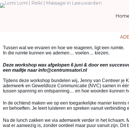
Hom
ADE
Tussen wat we ervaren en hoe we reageren, ligt een ruimte.
In die ruimte kunnen we ademen… voelen… kiezen.
Deze workshop was afgelopen 6 juni & door een succesvo
een mailtje naar info@centrumsatori.nl
Tijdens deze workshop bundelen wij, Jenny van Centreer je K
ademwerk en Geweldloze Communicatie (NVC) samen in één 
tussen spanning en ontspanning… en hoe woorden kunnen helpe
In de ochtend maken we op een toegankelijke manier kennis met
en behoeften. Je leert luisteren en spreken vanuit verbinding
Na de lunch zakken we via ademwerk verder in het lichaam. M
wat er aanwezig is, zonder oordeel maar puur vanuit zijn. Dit 