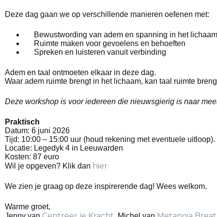
Deze dag gaan we op verschillende manieren oefenen met:
Bewustwording van adem en spanning in het lichaa
Ruimte maken voor gevoelens en behoeften
Spreken en luisteren vanuit verbinding
Adem en taal ontmoeten elkaar in deze dag.
Waar adem ruimte brengt in het lichaam, kan taal ruimte breng
Deze workshop is voor iedereen die nieuwsgierig is naar meer 
Praktisch
Datum: 6 juni 2026
Tijd: 10:00 – 15:00 uur (houd rekening met eventuele uitloop).
Locatie: Legedyk 4 in Leeuwarden
Kosten: 87 euro
hier
Wil je opgeven? Klik dan
We zien je graag op deze inspirerende dag! Wees welkom.
Warme groet,
Centreer je Kracht
Metanoia Brea
Jenny van
, Michel van