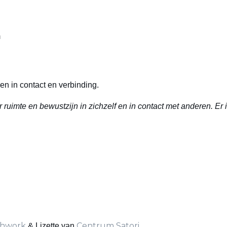
m
en in contact en verbinding.
ruimte en bewustzijn in zichzelf en in contact met anderen. Er 
thwork
Centrum Satori
& Lizette van
.