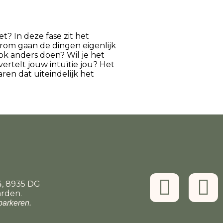
? In deze fase zit het
rom gaan de dingen eigenlijk
ok anders doen? Wil je het
rtelt jouw intuïtie jou? Het
ren dat uiteindelijk het
4, 8935 DG
arden.
 parkeren.