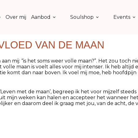
e
Over mij
Aanbod
Soulshop
Events
NVLOED VAN DE MAAN
an mij: “is het soms weer volle maan?”. Het zou toch nie
 volle maan is voelt alles voor mij intenser. Ik heb altij
motie komt dan naar boven. Ik voel mij moe, heb hoofdpijn
Leven met de maan’, begreep ik het voor mijzelf steeds 
te uit mijn weken kan halen en accepteer het wanneer het
jker en daarom deel ik graag met jou, van de acht, de v