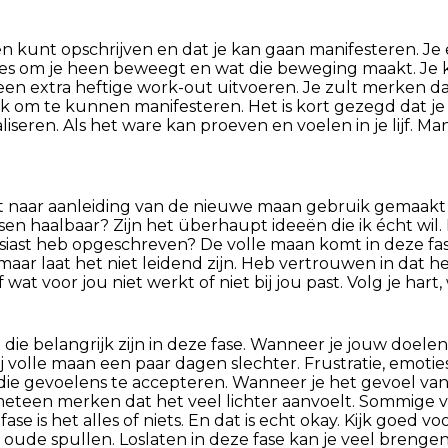
 kunt opschrijven en dat je kan gaan manifesteren. Je e
e alles om je heen beweegt en wat die beweging maakt. Je
n extra heftige work-out uitvoeren. Je zult merken dat
ijk om te kunnen manifesteren. Het is kort gezegd dat je 
liseren. Als het ware kan proeven en voelen in je lijf. Ma
ebt naar aanleiding van de nieuwe maan gebruik gemaakt v
sen haalbaar? Zijn het überhaupt ideeën die ik écht wil.
siast heb opgeschreven? De volle maan komt in deze fas
is maar laat het niet leidend zijn. Heb vertrouwen in dat
wat voor jou niet werkt of niet bij jou past. Volg je hart,
die belangrijk zijn in deze fase. Wanneer je jouw doele
ij volle maan een paar dagen slechter. Frustratie, emot
 die gevoelens te accepteren. Wanneer je het gevoel va
e meteen merken dat het veel lichter aanvoelt. Sommig
se is het alles of niets. En dat is echt okay. Kijk goed v
ude spullen. Loslaten in deze fase kan je veel brengen.